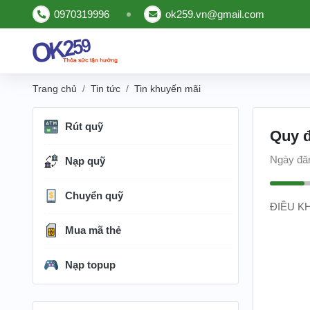
0970319996
ok259.vn@gmail.com
Trang chủ
Tin tức
Tin khuyến mãi
Rút quỹ
Quy đ
Ngày đă
Nạp quỹ
Chuyển quỹ
ĐIỀU K
Mua mã thẻ
Nạp topup