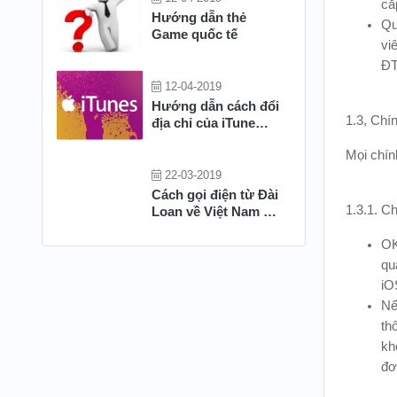
cắ
Hướng dẫn thẻ
Qu
Game quốc tế
vi
ĐT
12-04-2019
Hướng dẫn cách đổi
1.3, Chí
địa chỉ của iTune
Account - Apple ID
Mọi chín
hệ USA qua bang
miễn thuế
22-03-2019
Cách gọi điện từ Đài
1.3.1. Ch
Loan về Việt Nam rẻ
nhất
OK
qu
iO
Nế
th
kh
đơ