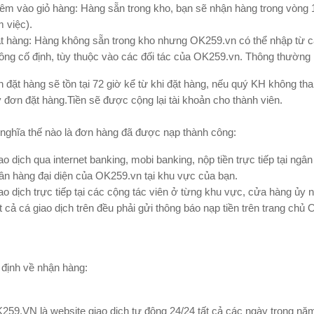
êm vào giỏ hàng: Hàng sẵn trong kho, bạn sẽ nhận hàng trong vòng 1-
m việc).
t hàng: Hàng không sẵn trong kho nhưng OK259.vn có thể nhập từ các
ông cố định, tùy thuộc vào các đối tác của OK259.vn. Thông thường 
n đặt hàng sẽ tồn tại 72 giờ kể từ khi đặt hàng, nếu quý KH không tha
 đơn đặt hàng.Tiền sẽ được cộng lại tài khoản cho thành viên.
 nghĩa thế nào là đơn hàng đã được nạp thành công:
ao dịch qua internet banking, mobi banking, nộp tiền trực tiếp tại ngâ
ân hàng đại diện của OK259.vn tại khu vực của bạn.
ao dịch trực tiếp tại các cộng tác viên ở từng khu vực, cửa hàng ủy
t cả cá giao dịch trên đều phải gửi thông báo nạp tiền trên trang chủ 
 định về nhận hàng:
259.VN là website giao dịch tự động 24/24 tất cả các ngày trong nă