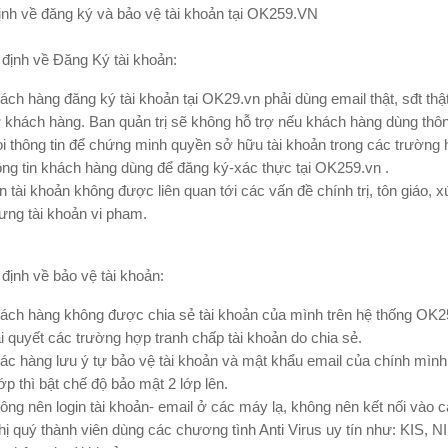
ịnh về đăng ký và bảo vệ tài khoản tại OK259.VN
 định về Đăng Ký tài khoản:
ách hàng đăng ký tài khoản tại OK29.vn phải dùng email thật, sđt thậ
ợ khách hàng. Ban quản trị sẽ không hỗ trợ nếu khách hàng dùng thông
i thông tin để chứng minh quyền sở hữu tài khoản trong các trường 
ông tin khách hàng dùng để đăng ký-xác thực tại OK259.vn .
n tài khoản không được liên quan tới các vấn đề chính trị, tôn giáo,
ưng tài khoản vi pham.
 định về bảo vệ tài khoản:
ách hàng không được chia sẻ tài khoản của mình trên hệ thống OK25
ải quyết các trường hợp tranh chấp tài khoản do chia sẻ.
ác hàng lưu ý tự bảo vệ tài khoản và mật khẩu email của chính mình
lớp thì bật chế độ bảo mật 2 lớp lên.
ông nên login tài khoản- email ở các máy lạ, không nên kết nối vào 
hị quý thành viên dùng các chương tình Anti Virus uy tín như: KIS, 