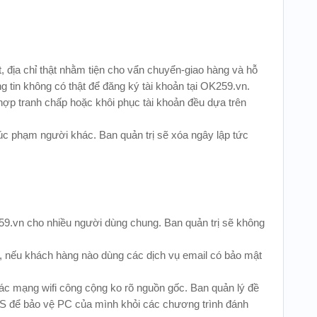
t, địa chỉ thật nhằm tiện cho vẩn chuyển-giao hàng và hỗ
 tin không có thật để đăng ký tài khoản tại OK259.vn.
hợp tranh chấp hoặc khôi phục tài khoản đều dựa trên
 xúc phạm người khác. Ban quản trị sẽ xóa ngây lập tức
9.vn cho nhiều người dùng chung. Ban quản trị sẽ không
, nếu khách hàng nào dùng các dịch vụ email có bảo mật
các mạng wifi công cộng ko rõ nguồn gốc. Ban quản lý đề
NIS để bảo vệ PC của mình khỏi các chương trình đánh