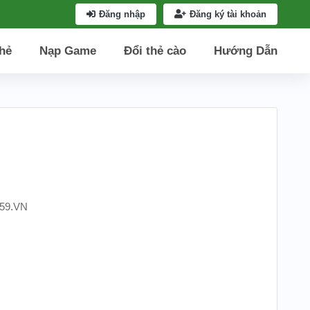
Đăng nhập
Đăng ký tài khoản
hẻ
Nạp Game
Đổi thẻ cào
Hướng Dẫn
59.VN