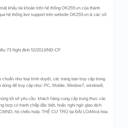
 mật khẩu tài khoản trên hệ thống OK259.vn của thành
ua hệ thống live support trên website OK259.vn & các số
Điều 73 Nghị định 52/2013/NĐ-CP
u chuẩn như loại trình duyệt, các trang bạn truy cập trong
ạn dùng để truy cập như: PC, Mobile, Window7, window8,
húng tôi sẽ yêu cầu khách hàng cung cấp trung thực các
ờng hợp có tranh chấp đặc biệt, hoặc nghi ngờ giao dịch
êm: CMND, hộ chiếu hoặc THẺ CƯ TRÚ tại ĐÀI LOANvà hóa