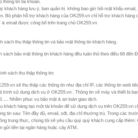
p thông tin tài khoản.
ý khách hàng lưu ý, ban quản trị không bao giờ hỏi mật khẩu email,
ên. Bộ phận hỗ trợ khách hàng của OK259.vn chỉ hỗ trợ khách hàng q
 & email được công bố trên trang chủ OK259.vn
nh sách thu thập thông tin và bảo mật thông tin khách hàng.
h sách bảo mật thông tin khách hàng đều tuân thủ theo điều 68 đến 
ính sách thu thập thông tin:
259.vn sẽ thu thập các thông tin như địa chỉ IP, các thông tin web tiê
á trình sử dụng dịch vụ ở OK259.vn . Thông tin về máy và thiết bị b
S .... Nhằm phục vụ bảo mật & an toàn giao dịch.
u khách hàng tạo một tài khoản để sử dụng dịch vụ trên OK259.vn c
ông tin sau: Tên đầy đủ, email, sđt, địa chỉ thường trú. Trong các trư
ông trung thực, chúng tôi sẽ yêu cầu quý quý khách cung cấp th
n gửi tiền tại ngân hàng hoặc cây ATM.