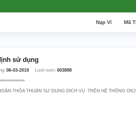
Nạp Ví
Mã T
ịnh sử dụng
ng:
06-03-2019
Lượt xem:
603898
HOẢN-THỎA THUẬN SỰ DỤNG DỊCH VỤ TRÊN HỆ THỐNG OK2