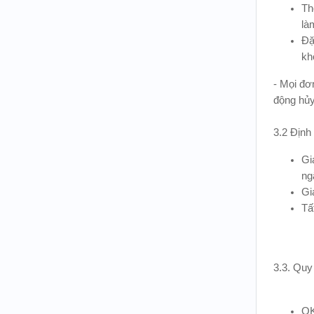
Th
là
Đặ
kh
- Mọi đơ
động hủy
3.2 Định
Gi
ng
Gi
Tấ
3.3. Quy
OK