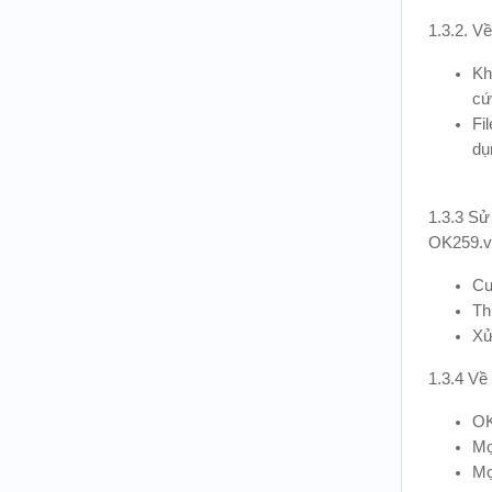
1.3.2. V
Kh
cứ
Fi
dụ
1.3.3 Sử 
OK259.vn
Cu
Th
Xử
1.3.4 Về 
OK
Mọ
Mọ