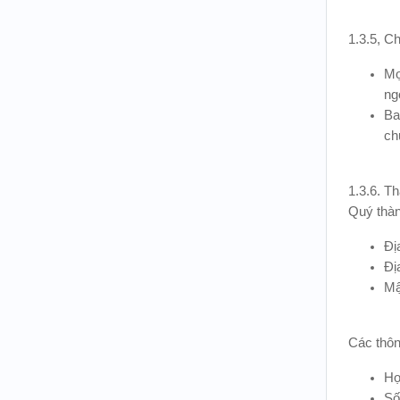
1.3.5, Ch
Mọ
ng
Ba
ch
1.3.6. Th
Quý thành
Đị
Đị
Mậ
Các thôn
Họ
Số