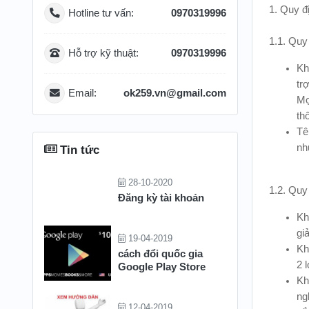
1. Quy đ
Hotline tư vấn:
0970319996
1.1. Quy
Hỗ trợ kỹ thuật:
0970319996
Kh
tr
Email:
ok259.vn@gmail.com
Mọ
th
Tê
nh
Tin tức
28-10-2020
1.2. Quy
Đăng kỳ tài khoản
Kh
gi
19-04-2019
Kh
cách đổi quốc gia
2 
Google Play Store
Kh
ng
12-04-2019