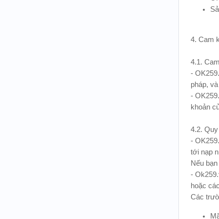
Sả
4. Cam k
4.1. Cam
- OK259.
pháp, và
- OK259.
khoản củ
4.2. Quy
- OK259.
tới nạp 
Nếu bạn 
- Ok259.
hoặc các
Các trư
Mã