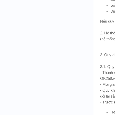
Số
Đị
Nếu quý 
2. Hệ th
(hệ thốn
3. Quy đ
3.1. Quy
- Thành 
OK259.v
- Mọi gia
- Quý kh
đổi lại s
- Trước 
Hế